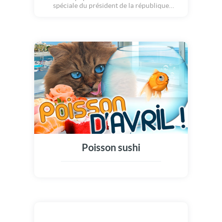
spéciale du président de la république
française, en direct de l'Elysée! Mes chers
concitoyens, chacun d'entre vous vous a pu
constater que ma politique était un échec
total. Comme je n'ai pas de remède à la crise,
je décide d'abandonner la politique... Mais
Surprise, c'est Nicolas Sarkozy qui avait
enfilé un masque de François Hollande! Quel
farceur ce Nico! Poisson d'avril!
Poisson sushi