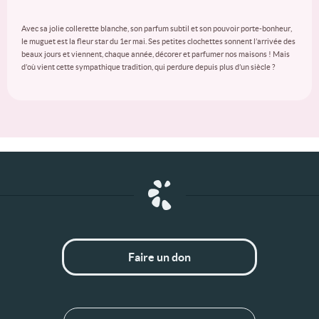
Avec sa jolie collerette blanche, son parfum subtil et son pouvoir porte-bonheur,
le muguet est la fleur star du 1er mai. Ses petites clochettes sonnent l’arrivée des
beaux jours et viennent, chaque année, décorer et parfumer nos maisons ! Mais
d’où vient cette sympathique tradition, qui perdure depuis plus d’un siècle ?
Faire un don