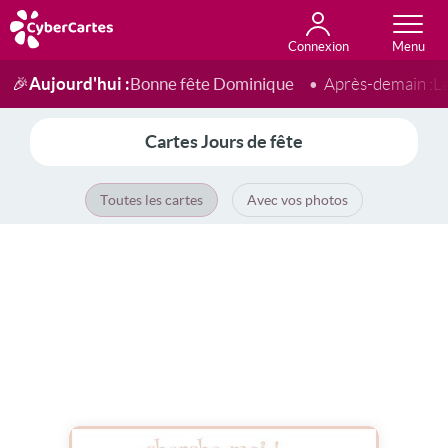
Connexion
Anniversaire
Fête du jour
Amour
Amitié
Merci
Toutes les cartes
Aujourd'hui :
Bonne fête Dominique
🎉
Après-demain :
L
Cartes Jours de fête
Toutes les cartes
Avec vos photos