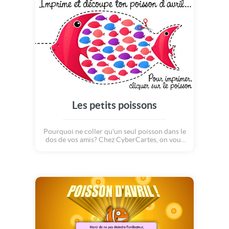
Les petits poissons
Pourquoi ne coller qu'un seul poisson dans le
dos de vos amis? Chez CyberCartes, on vous
propose d'en coller au moins 10 en un! Qui
dit plus de poisson dis... encore plus d'éclats
de rire! Alors n'attendez plus et imprimez
vite ce joli poisson pour commencer à piéger
vos victimes. Joyeux 1er avril et vive les
poissons d'avril par milliers!!! Et surtout,
vive les blagues et les farces!