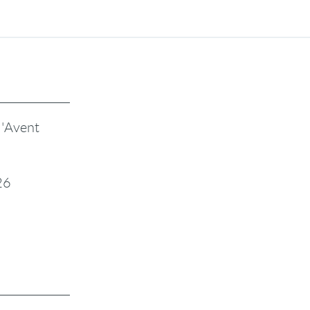
l'Avent
26