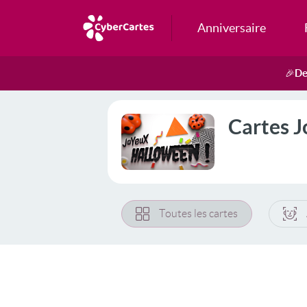
Anniversaire
De
🎉
Cartes J
Toutes les cartes