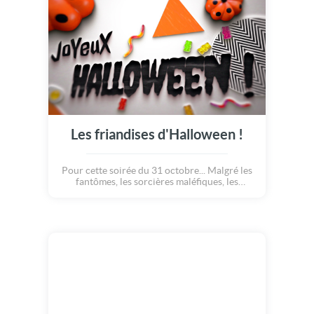
Les friandises d'Halloween !
Pour cette soirée du 31 octobre... Malgré les
fantômes, les sorcières maléfiques, les
vampires assoiffés... A nous les friandises !
Joyeux Halloween ! Quel beau décor coloré,
parfait pour accueillir la fête la plus folle de
l'automne. Les enfants sont heureux, les
parents aussi car une petite douceur n'a
jamais fait de mal à personne :)