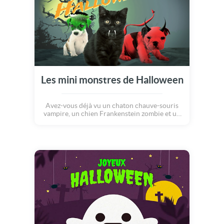
Les mini monstres de Halloween
Avez-vous déjà vu un chaton chauve-souris
vampire, un chien Frankenstein zombie et un
chiot diablotin malin ? Et bien dans cette
carte effrayante, vous pourrez les voir tous
les trois, d'un coup !!! A l'occasion
d'Halloween, bien sûr, le jour le plus étrange
de l'année. Préparez-vous à trembler et à
frissonner devant des personnages plus que
surprenants ! Brrrrr... Joyeux Halloween !