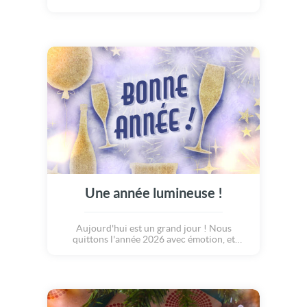
petit village au milieu d'une forêt, animaux et
familles attendent avec impatience la venue
du Père Noël. Chacuns profitent de ce
moment de tendresse, de partage, et de joies !
Une année lumineuse !
Aujourd'hui est un grand jour ! Nous
quittons l'année 2026 avec émotion, et
entrons dans une nouvelle année... 2027 que
l'on espère lumineuse ! Cette carte aux
élégants reflets dorés porte espoir à chaque
proche qui la recevra... Que la Santé, l'amour,
la joie, et le partage éclair votre nouvelle
année.