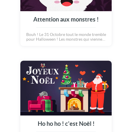
Attention aux monstres !
Bouh ! Le 31 Octobre tout le monde tremble
pour Halloween ! Les monstres qui viennent
toquer à votre porte sont-ils si terrifiants ?!
Bien sûr que non, ils sont surtout très
gourmands, et ne résistent pas à leur envie de
bonbons !
Ho ho ho ! c'est Noël !