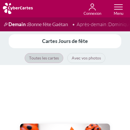
Connexion
Anniversaire
Fête du jour
Amour
Amitié
Merci
Toutes les cartes
Demain :
Bonne fête Gaétan
🎉
Après-demain :
Dominiqu
Cartes Jours de fête
Toutes les cartes
Avec vos photos