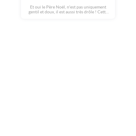
Et oui le Père Noël, n'est pas uniquement
gentil et doux, il est aussi très drôle ! Cette
carte humoristique et pleine de bonne
humeur nous fait suivre les aventures du
Père Noël dans cette douce nuit du 24
Décembre.