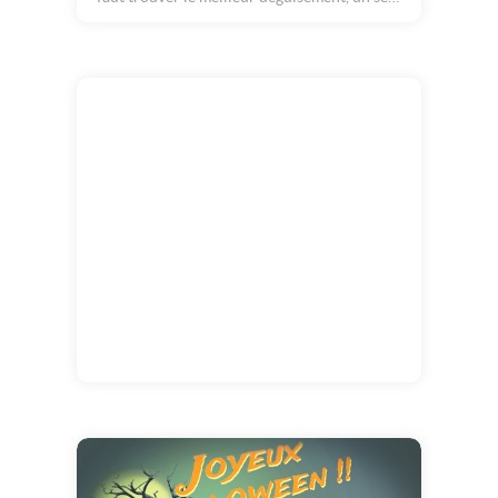
but : Faire très peur (ou pas). Penser à laver
le costume car les odeurs de zombie ne sont
pas indispensable... Joyeux Halloween et
Mollo sur les bonbons !