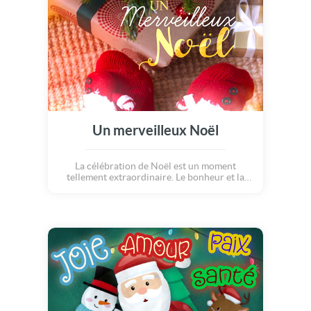
Un merveilleux Noël
La célébration de Noël est un moment
tellement extraordinaire. Le bonheur et la
joie que nous partageons lors de ce précieux
moment nous accompagnent tout au long de
l'année. Cette carte douce et élégante sera
parfaite pour souhaiter un merveilleux Noël
à vos amis et à votre famille !