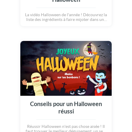
La vidéo Halloween de l'année ! Découvrez la
liste des ingrédients à faire mijoter dans une
marmite maléfique, ha ha haaaa ! Quelques
oeufs d'araignée, de la farine d'os, une plume
de fantôme et du lait de chauve-souris. Voilà
maintenant vous connaissez le secret !
Joyeux Halloween !!!
Conseils pour un Halloween
réussi
Réussir Halloween n'est pas chose aisée ! Il
faut trouver le meilleur déguisement, un seul