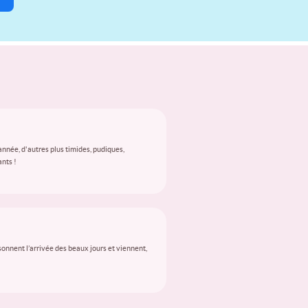
année, d'autres plus timides, pudiques,
ants !
 sonnent l’arrivée des beaux jours et viennent,