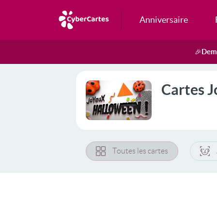
Anniversaire
Dema
🎉
Cartes J
Toutes les cartes