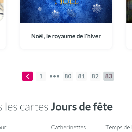
Découvrez les plaisirs de Noël, dans le
royaume de l'hiver. Avec cette jolie carte,
envoyez vos voeux sous forme de poème.
Animation et musique sont au programme.
Noël, le royaume de l'hiver
1
80
81
82
83
Jours de fête
 les cartes
our
Catherinettes
Temps de 