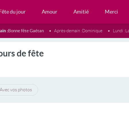
Fête du jour
Amour
Amitié
Merci
in :
Bonne fête Gaétan
Après-demain :
Dominique
Lundi :
L
ours de fête
Avec vos photos