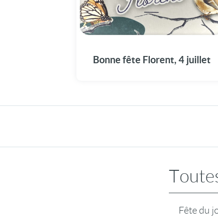
C'est la bonne date pour fêter ce beau
prénom !
Bonne fête Florent, 4 juillet
Toutes
Fête du j