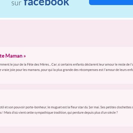
facebook
sur
ête Maman »
t le jour de la Fête des Mères... Car, si certains enfants déclarent leur amour le reste de l'
e vraie joie pour les mamans, pour qui la plus grande des récompenses est l'amour de leurs enf
btil et son pouvoir porte-bonheur, le muguet est la fleur star du 1er mai. Ses petites clochettes
! Mais d’où vient cette sympathique tradition, qui perdure depuis plus d’un siècle ?