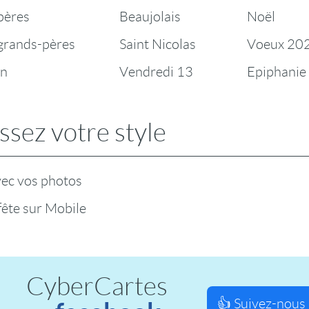
pères
Beaujolais
Noël
 grands-pères
Saint Nicolas
Voeux 20
en
Vendredi 13
Epiphanie
ssez votre style
vec vos photos
fête sur Mobile
CyberCartes
👍 Suivez-nous 