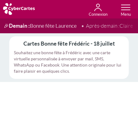
Connexion
Anniversaire
Fête du jour
Amour
Amitié
Merci
Toutes les cartes
Demain :
Bonne fête Laurence
🎉
Après-demain :
Claire
Cartes Bonne fête Frédéric - 18 juillet
Souhaitez une bonne fête à Frédéric avec une carte
virtuelle personnalisée à envoyer par mail, SMS,
WhatsApp ou Facebook. Une attention originale pour lui
faire plaisir en quelques clics.