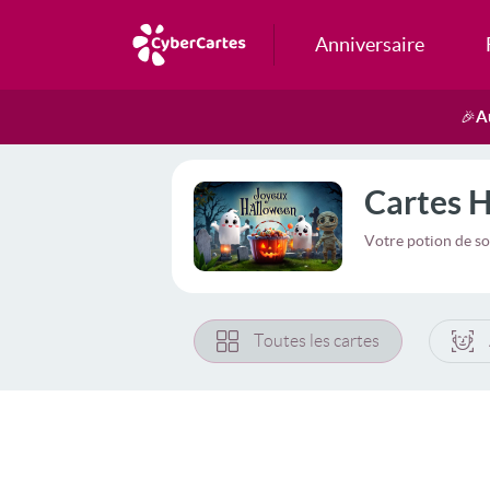
Anniversaire
A
🎉
Cartes 
Votre potion de so
Toutes les cartes