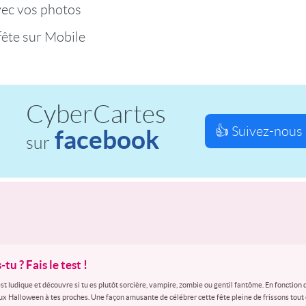
vec vos photos
fête sur Mobile
CyberCartes
👍 Suivez-nous 
facebook
sur
u ? Fais le test !
t ludique et découvre si tu es plutôt sorcière, vampire, zombie ou gentil fantôme. En fonction d
eux Halloween à tes proches. Une façon amusante de célébrer cette fête pleine de frissons tou