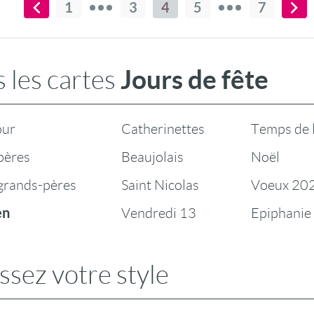
1
3
4
5
7
Jours de fête
 les cartes
our
Catherinettes
Temps de 
pères
Beaujolais
Noël
 grands-pères
Saint Nicolas
Voeux 20
en
Vendredi 13
Epiphanie
ssez votre style