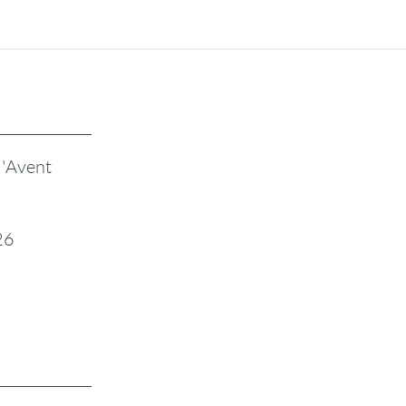
l'Avent
26