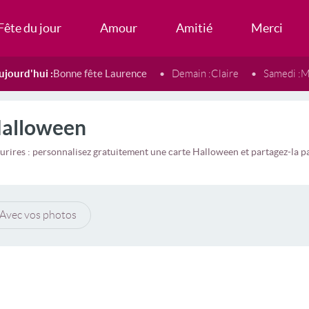
Fête du jour
Amour
Amitié
Merci
ujourd'hui :
Bonne fête Laurence
Demain :
Claire
Samedi :
M
Halloween
urires : personnalisez gratuitement une carte Halloween et partagez-la
Avec vos photos