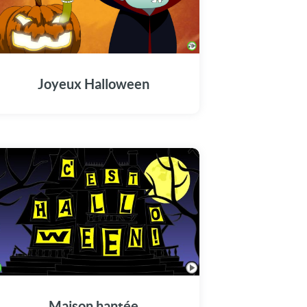
Joyeux Halloween
Maison hantée