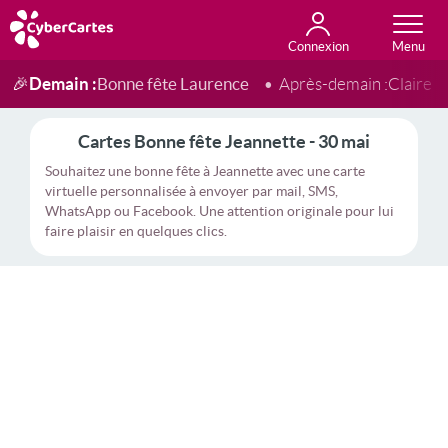
Connexion
Anniversaire
Fête du jour
Amour
Amitié
Merci
Toutes les cartes
Demain :
Bonne fête Laurence
🎉
Après-demain :
Claire
Cartes Bonne fête Jeannette - 30 mai
Souhaitez une bonne fête à Jeannette avec une carte
virtuelle personnalisée à envoyer par mail, SMS,
WhatsApp ou Facebook. Une attention originale pour lui
faire plaisir en quelques clics.