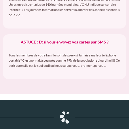
Unies enregistrent plus de 140 journées mondiales. L’ONU indique sur son site
internet : « Les journées internationales servent à aborder des aspects essentiels
de la vie …
ASTUCE : Et si vous envoyez vos cartes par SMS ?
Tous les membres de votre famille sont des geeks? Jamais sans leur téléphone
portable? C'est normal, à peu près comme 99% de la population aujourd'hui!!! Ce
petit ustensile est le seul outil qui nous suit partout... vraiment partout...