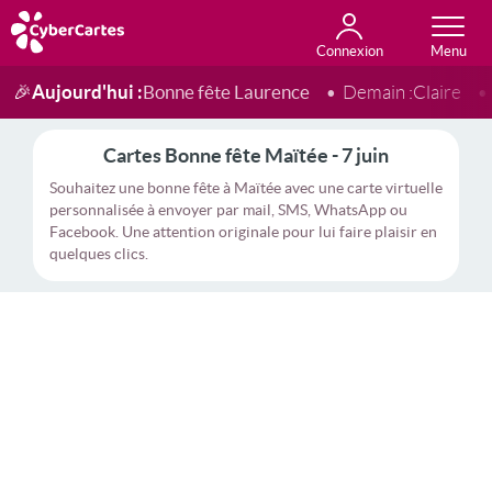
Connexion
Anniversaire
Fête du jour
Amour
Amitié
Merci
Toutes les cartes
Aujourd'hui :
Bonne fête Laurence
🎉
Demain :
Claire
Cartes Bonne fête Maïtée - 7 juin
Souhaitez une bonne fête à Maïtée avec une carte virtuelle
personnalisée à envoyer par mail, SMS, WhatsApp ou
Facebook. Une attention originale pour lui faire plaisir en
quelques clics.