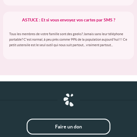
ASTUCE : Et si vous envoyez vos cartes par SMS ?
Tous les membres de votre famille sont des geeks? Jamais sans leur téléphone
portable? C'est normal, à peu près comme 99% de la population aujourd'hui!!! Ce
petit ustensile est le seul outil qui nous suit partout... vraiment partout...
Faire un don