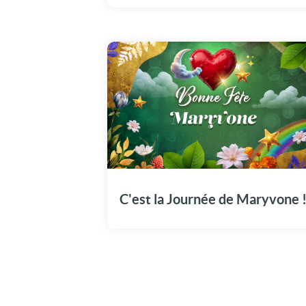
Faites du 15 août un moment mémorable
avec notre dédicace à Maryvone.
C'est la Journée de Maryvone 