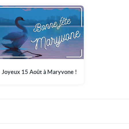
Offrez à Maryvone cette vidéo émotion pour
marquer son jour spécial : Le 15 Août.
Joyeux 15 Août à Maryvone !