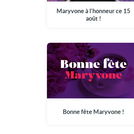
Maryvone en grande pompe aujourd'hui, le
15 août.
Maryvone à l'honneur ce 15
août !
Partagez les festivités du 15 Août en dédian
cette vidéo à Maryvone pour sa fête.
Bonne fête Maryvone !