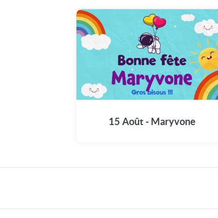
Partagez les festivités du 15 Août en dédian
cette vidéo à Maryvone pour sa fête.
15 Août - Maryvone