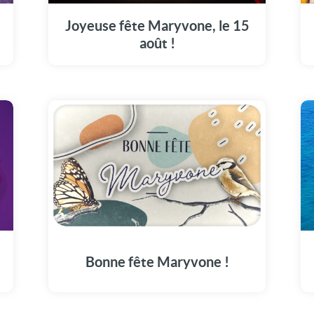
de Maryvone en ce 15 août.
Joyeuse fête Maryvone, le 15
août !
t
Faites du 15 Août un moment mémorable
avec notre dédicace à Maryvone.
Bonne fête Maryvone !