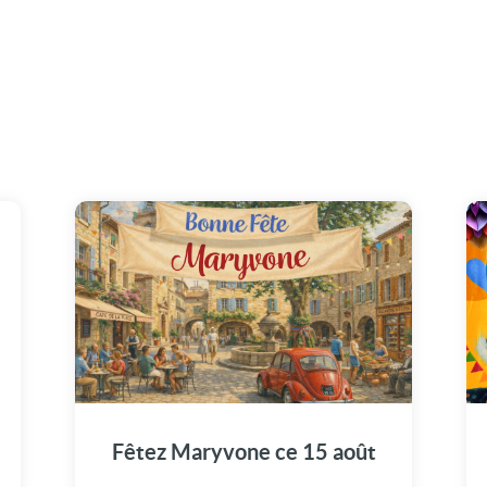
Illuminez la journée de Maryvone avec notre
message vidéo unique (15 août).
Fêtez Maryvone ce 15 août