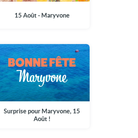
carte pleine d'émotions.
15 Août - Maryvone
Rejoignez-nous pour fêter Maryvone avec
une carte vidéo touchante ce 15 Août.
Surprise pour Maryvone, 15
Août !