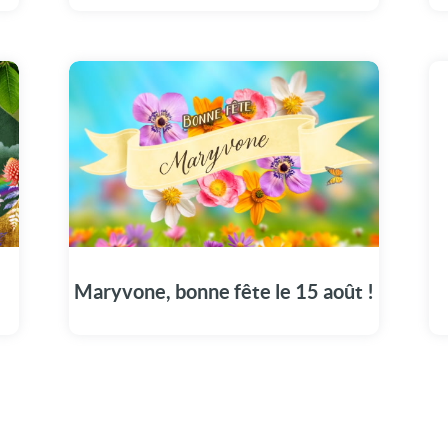
Le 15 août, joignez-vous à la fête en
visionnant notre vidéo spécialement pour
Maryvone.
!
Maryvone, bonne fête le 15 août !