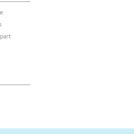
te
s
-part