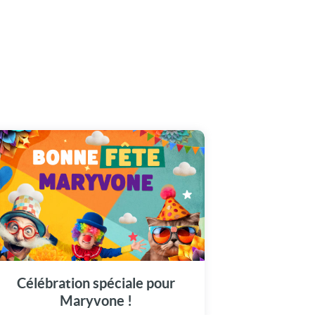
Faites du 15 août un moment mémorable
avec notre dédicace à Maryvone.
Célébration spéciale pour
Maryvone !