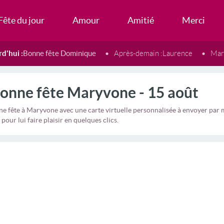
Fête du jour
Amour
Amitié
Merci
d'hui :
Bonne fête Dominique
Après-demain :
Laurence
Mard
onne fête Maryvone - 15 août
ne fête à Maryvone avec une carte virtuelle personnalisée à envoyer pa
 pour lui faire plaisir en quelques clics.