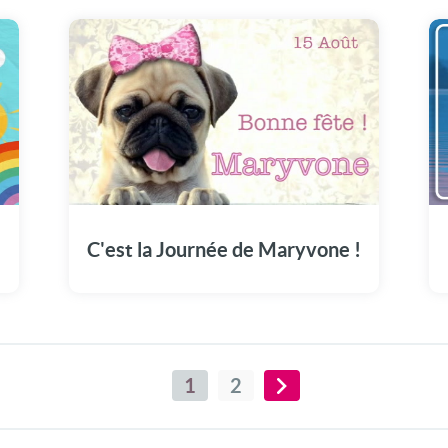
t
Une carte unique pour commémorer la fête
de Maryvone en ce 15 Août.
C'est la Journée de Maryvone !
1
2