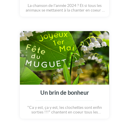
La chanson de l'année 2024 ? Et si tous les
animaux se mettaient à la chanter en coeur ?
On entendrait « coin coin » pour les canards,
« meuuuh » pour les vaches, « waaaf » pour
les petits chiens, « cocorico » pour les coqs et
« beeeh » pour les moutons... Sans parler des
chèvres, des cochons et des dindons ! En
voilà une belle symphonie musicale ! Et les
singes dans tout ça ? Ils rigolent d'avance en
voyant cette drôle de chorale de Noël... En
avant pour les cotillons et confettis, c'est la
fête ! Bonne année !
Un brin de bonheur
"Ca y est, ça y est, les clochettes sont enfin
sorties !!!" chantent en coeur tous les
habitants de la forêt. Les brins de muguet,
tant attendus pour leur doux parfum et la
beauté de leur collerette enchantée,