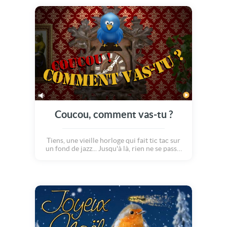
délicieux gâteau avec une bougie ! C'est
super ! Chaton bleu retrousse ses
moustaches et fait un grand sourire : il est
très heureux que l'on ait pensé à lui ! Joyeux
anniversaire !
Coucou, comment vas-tu ?
Tiens, une vieille horloge qui fait tic tac sur
un fond de jazz... Jusqu'à là, rien ne se passe.
Jusqu'à ce que, tout à coup, un joli petit
oiseau bleu sorte de l'horloge en chantant !
Hé oui, c'est bien l'heure de te faire un
coucou ! Comment vas-tu ?