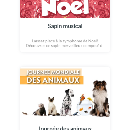
Sapin musical
Laissez place à la symphonie de Noël!
Découvrez ce sapin merveilleux composé de
notes de musique... Grâce à ce petit oiseau
blanc, qui s'installera tout en haut du chef
d'oeuvre, l'arbre se dessinera sous une pluie
de jolis flocons blancs! Que c'est poétique!
N'attendez plus pour partager cette hymne à
la joie avec vos proches...
Journée des animaux