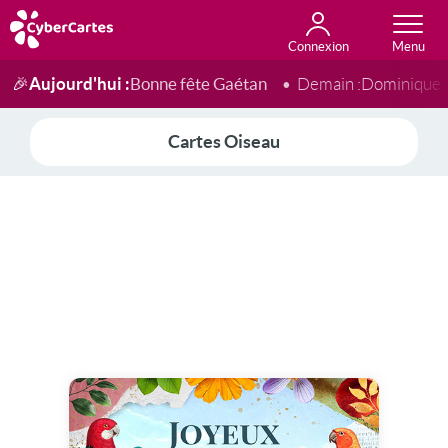
Connexion
Anniversaire
Fête du jour
Amour
Amitié
Merci
Toutes les cartes
Aujourd'hui :
Bonne fête Gaétan
🎉
Demain :
Dominique
Cartes Oiseau