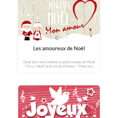
bougie pour ma plus grande copine!" Quand
Sophie la girafe apparue pour souffler la
bougie, on a tout bien compris! Une carte
anniversaire drôle et pleine de bonne
humeur pour souhaiter la meilleure des
fêtes!
Les amoureux de Noël
Quel bon vent amène ce petit oiseau de Noël
? Et si c'était la brise de l'Amour ? Mais oui,
c'est même lui qui amène un cadeau rempli de
tendresse au Père et à la Mère Noël... Qu'ils
sont mignons ces deux là, main dans la main...
Souhaitez un "Joyeux Noël" à votre bien
aimé(e) avec cette carte pleine de douceur...