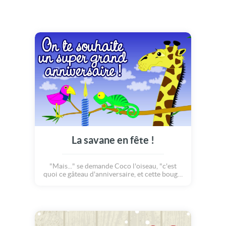
La savane en fête !
"Mais..." se demande Coco l'oiseau, "c'est
quoi ce gâteau d'anniversaire, et cette bougie
qui est IMMENSE?" Il vole, vole autour de la
bougie jusqu'à arriver tout en haut! Et il
demanda à son ami Léon le caméléon : "dis,
pourquoi as-tu mis une bougie aussi haute?"
ben c'est évident, Coco! Ma meilleure amie a
un an de plus... Et je voulais une grande