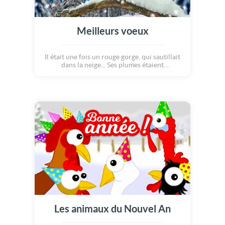
Meilleurs voeux
Il était une fois un rouge gorge, qui sautillait
dans la neige... Ses plumes étaient
recouvertes de petits flocons blancs. Il
regardait le ciel, lorsque tout à coup, une
étoile filante apparue parmi les étoiles. Ce
n'est pas un jour comme les autres : c'est le
jour du nouvel an! Sous la lumière de la lune,
la magie de la nouvelle année a pu opérer...
Meilleurs voeux à tous et à toutes!
Les animaux du Nouvel An