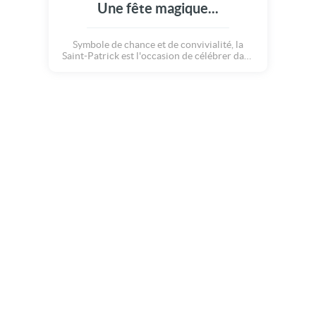
Une fête magique...
Symbole de chance et de convivialité, la
Saint-Patrick est l'occasion de célébrer dans
la joie et la bonne humeur. Que cette carte
animée apporte une touche de magie, de
bonheur et un brin de folie à cette journée
spéciale !