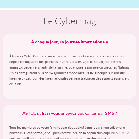
Le Cybermag
A chaque jour, sa journée internationale
À travers CyberCartes ou au sein de votre vie quotidienne, vous avez surement
déjà entendu parler des journées internationales. Que ce soit la journée des
animaux, des enseignants, de la famille, ou encore la journée du cœur, les Nations
Unies enregistrent plus de 140 journées mondiales. L’ONU indique sur son site
internet : « Les journées internationales servent à aborder des aspects essentiels
de la vie …
ASTUCE : Et si vous envoyez vos cartes par SMS ?
Tous les membres de votre famille sont des geeks? Jamais sans leur téléphone
portable? C'est normal, à peu près comme 99% de la population aujourd'hui!!! Ce
petit ustensile est le seul outil qui nous suit partout... vraiment partout...