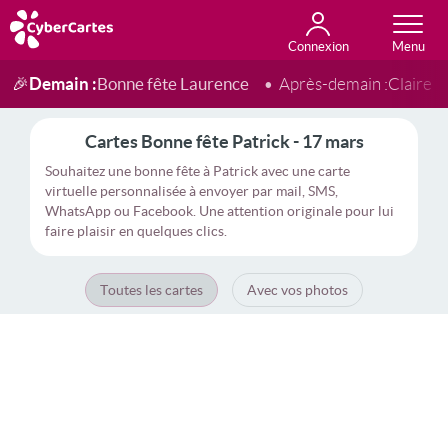
Connexion
Anniversaire
Fête du jour
Amour
Amitié
Merci
Toutes les cartes
Demain :
Bonne fête Laurence
🎉
Après-demain :
Claire
Cartes Bonne fête Patrick - 17 mars
Souhaitez une bonne fête à Patrick avec une carte
virtuelle personnalisée à envoyer par mail, SMS,
WhatsApp ou Facebook. Une attention originale pour lui
faire plaisir en quelques clics.
Toutes les cartes
Avec vos photos