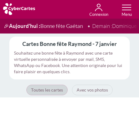
Connexion
Anniversaire
Fête du jour
Amour
Amitié
Merci
Toutes les cartes
Aujourd'hui :
Bonne fête Gaétan
🎉
Demain :
Dominique
Cartes Bonne fête Raymond - 7 janvier
Souhaitez une bonne fête à Raymond avec une carte
virtuelle personnalisée à envoyer par mail, SMS,
WhatsApp ou Facebook. Une attention originale pour lui
faire plaisir en quelques clics.
Toutes les cartes
Avec vos photos