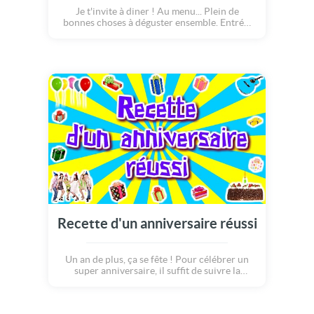
Je t'invite à diner ! Au menu... Plein de
bonnes choses à déguster ensemble. Entrée,
plat, dessert, tu auras la totale ! Mais pour
garder un peu de suspense, je ne te dévoilerai
rien : surprise du chef !!
Recette d'un anniversaire réussi
Un an de plus, ça se fête ! Pour célébrer un
super anniversaire, il suffit de suivre la
recette suivante : réunissez votre bande de
copains, préparez de la bonne musique,
gonflez des ballons de toutes les couleurs,