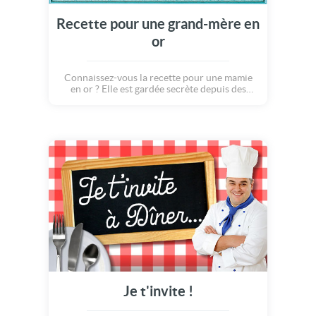
Recette pour une grand-mère en
or
Connaissez-vous la recette pour une mamie
en or ? Elle est gardée secrète depuis des
générations... mais aujourd'hui à l'occasion
de la fête des grands mères, nous avons
décidé de vous révéler quelques ingrédients
magiques : un cuillère de tendresse, un grand
verre de câlins, ajoutez quelques grammes de
patience, mélangez le tout et nappez
généreusement d'amour ! Vous obtiendrez la
plus extraordinaire des mamies de la terre
entière : TOI ! Bonne fête des grand-mères :o)
Je t'invite !