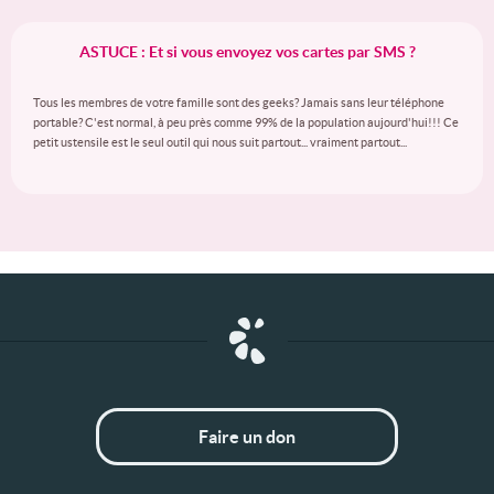
ASTUCE : Et si vous envoyez vos cartes par SMS ?
Tous les membres de votre famille sont des geeks? Jamais sans leur téléphone
portable? C'est normal, à peu près comme 99% de la population aujourd'hui!!! Ce
petit ustensile est le seul outil qui nous suit partout... vraiment partout...
Faire un don