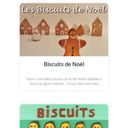
cuisinez un bon gâteau et en bonus : offrez
une avalanche de cadeaux ! La fête sera
réussie à coup sûr ! Joyeux anniversaire !
Biscuits de Noël
Voici une délicieuse carte de Noël dédiée à
tous les gourmands... Vous découvrirez
l'histoire des petits gingerbreads, ces
bonhommes craquants aromatisés à la
cannelle et décorés au sucre glace. Vous
pourrez même imprimer la recette,
disponible à la fin de la carte ! On dit merci
qui ? Merci Papa Noël !