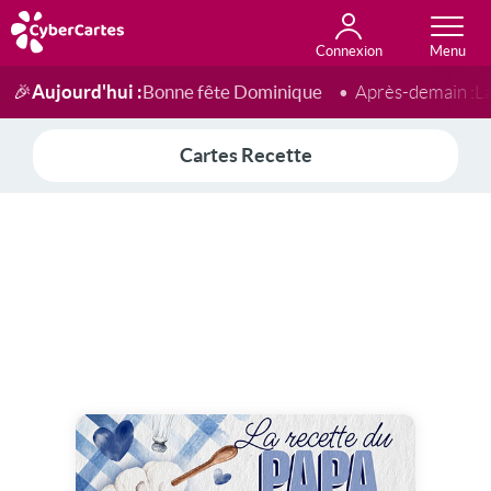
Connexion
Anniversaire
Fête du jour
Amour
Amitié
Merci
Toutes les cartes
Aujourd'hui :
Bonne fête Dominique
🎉
Après-demain :
L
Cartes Recette