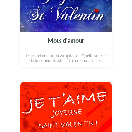
Mots d'amour
Le grand amour, la vie à deux... Quelle source
de joie inépuisable ! Être en couple, c'est
avant tout partager, échanger, rêver, avoir de
la complicité, s'aimer et jouir d'un coeur
rempli de bonheur... Alors, laissez-vous
porter par le nuage de l'amour et suivez les
étoiles filantes ! Cette carte pleine de
douceur saura ravir l'élu(e) de votre coeur.
Pour la Saint Valentin, faites plaisir en un
clic !