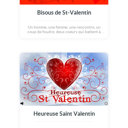
Bisous de St-Valentin
Un homme, une femme, une rencontre, un
coup de foudre, deux coeurs qui battent à
l'unisson... Une belle équation! Des maths,
mais sans aucun problème ;o) Laissez-vous
bercer pas cette vague de bonheur et
dévoilez à votre moitié à quel point elle
compte pour vous! La Saint Valentin n'est
qu'une occasion de plus... Foncez!
Heureuse Saint Valentin