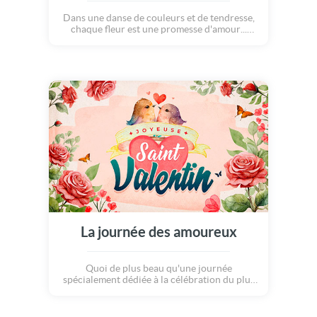
Dans une danse de couleurs et de tendresse,
chaque fleur est une promesse d'amour...
Cette carte élégante, aux saveurs d'antan et
aux sonorités classiques, nous transporte
avec magie et amour. Que cette journée soit
le reflet du bonheur, Bonne Saint-Valentin !
La journée des amoureux
Quoi de plus beau qu'une journée
spécialement dédiée à la célébration du plus
noble des sentiments : L'AMOUR... C'est enfin
le 14 février, souhaitons nous une
merveilleuse Saint-Valentin !