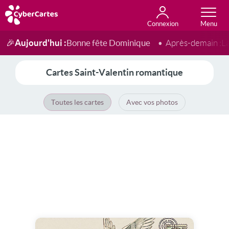
Connexion
Anniversaire
Fête du jour
Amour
Amitié
Merci
Toutes les cartes
Aujourd'hui :
Bonne fête Dominique
🎉
Après-demain :
L
Cartes Saint-Valentin romantique
Toutes les cartes
Avec vos photos