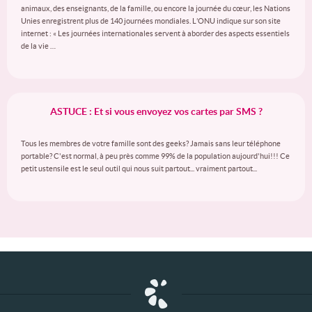
animaux, des enseignants, de la famille, ou encore la journée du cœur, les Nations
Unies enregistrent plus de 140 journées mondiales. L’ONU indique sur son site
internet : « Les journées internationales servent à aborder des aspects essentiels
de la vie …
ASTUCE : Et si vous envoyez vos cartes par SMS ?
Tous les membres de votre famille sont des geeks? Jamais sans leur téléphone
portable? C'est normal, à peu près comme 99% de la population aujourd'hui!!! Ce
petit ustensile est le seul outil qui nous suit partout... vraiment partout...