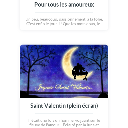
Pour tous les amoureux
Un peu, beaucoup, passionnément, à la folie,
C'est enfin le jour J ! Que les mots doux, les
cadeaux comme preuves d'amour ainsi que
de belles roses rouges viennent égayer
chacun d'entre nous pour cette douce fête de
la saint Valentin !
Saint Valentin (plein écran)
Il était une fois un homme, voguant sur le
fleuve de l'amour... Éclairé par la lune et