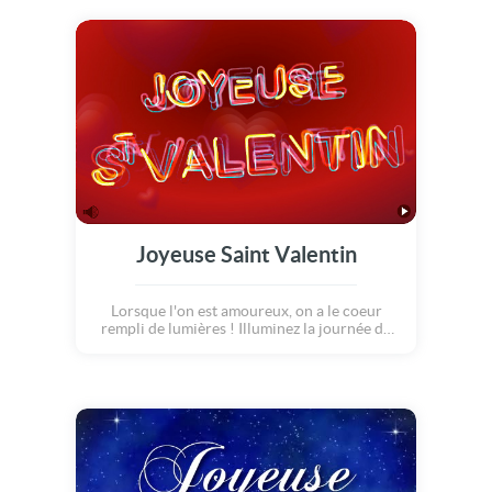
soleil se lève, le papillon se laisse guider par
le doux chant des oiseaux. Il croise quelques
grenouilles, se pose sur la mousse fraiche et
découvre son âme soeur parmi les fleurs ! Un
coup de foudre, une explosion de coeurs et
les voilà partis pour la grand aventure qu'est
l'amour. Joyeuse saint Valentin !
Joyeuse Saint Valentin
Lorsque l'on est amoureux, on a le coeur
rempli de lumières ! Illuminez la journée de
votre bien aimé(e) en lui envoyant cette carte
pleine d'amour... Ce feu d'artifice de douceur
saura lui réchauffer le coeur. Alors, pour
immortaliser le 14 février, dites lui « je
t'aime » ! Joyeuse saint Valentin à tous les
amoureux...