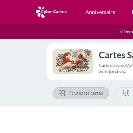
Anniversaire
Dema
🎉
Cartes S
Carte de Saint-Val
de votre choix.
Toutes les cartes