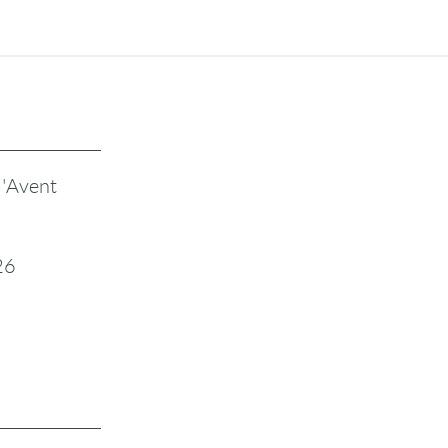
l'Avent
26