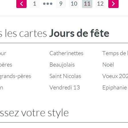
1
9
10
11
12
Jours de fête
 les cartes
our
Catherinettes
Temps de 
pères
Beaujolais
Noël
 grands-pères
Saint Nicolas
Voeux 20
en
Vendredi 13
Epiphanie
ssez votre style