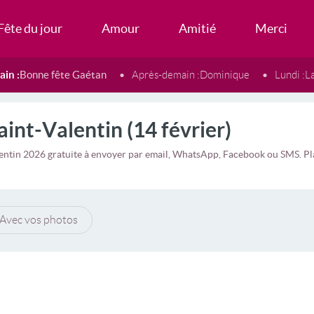
Fête du jour
Amour
Amitié
Merci
in :
Bonne fête Gaétan
Après-demain :
Dominique
Lundi :
L
aint-Valentin (14 février)
entin 2026 gratuite à envoyer par email, WhatsApp, Facebook ou SMS. Plani
Avec vos photos