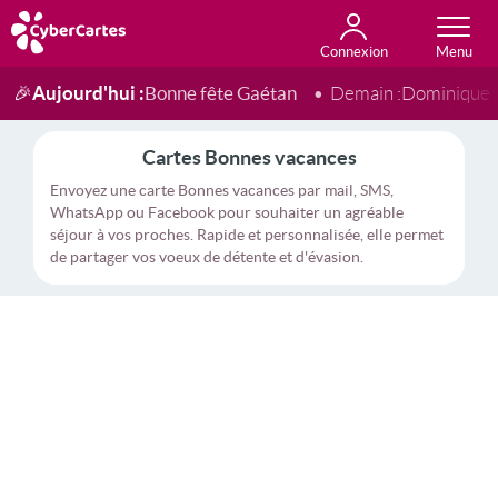
Connexion
Anniversaire
Fête du jour
Amour
Amitié
Merci
Toutes les cartes
Aujourd'hui :
Bonne fête Gaétan
🎉
Demain :
Dominique
Cartes Bonnes vacances
Envoyez une carte Bonnes vacances par mail, SMS,
WhatsApp ou Facebook pour souhaiter un agréable
séjour à vos proches. Rapide et personnalisée, elle permet
de partager vos voeux de détente et d'évasion.