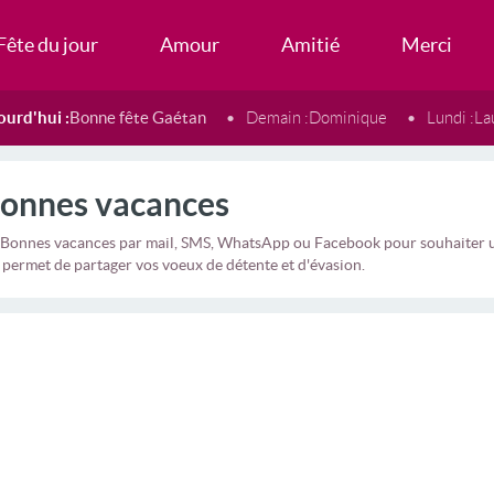
Fête du jour
Amour
Amitié
Merci
ourd'hui :
Bonne fête Gaétan
Demain :
Dominique
Lundi :
La
Bonnes vacances
 Bonnes vacances par mail, SMS, WhatsApp ou Facebook pour souhaiter un
e permet de partager vos voeux de détente et d'évasion.