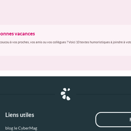
 bonnes vacances
coucou à vos proches, vos amis ou vos collègues ? Voici 10 textes humoristiques à joindre à vo
Liens utiles
blog le CyberMag