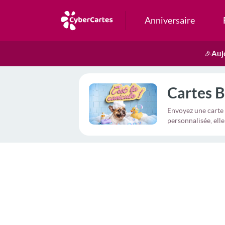
Anniversaire
Auj
🎉
Cartes 
Envoyez une carte
personnalisée, ell