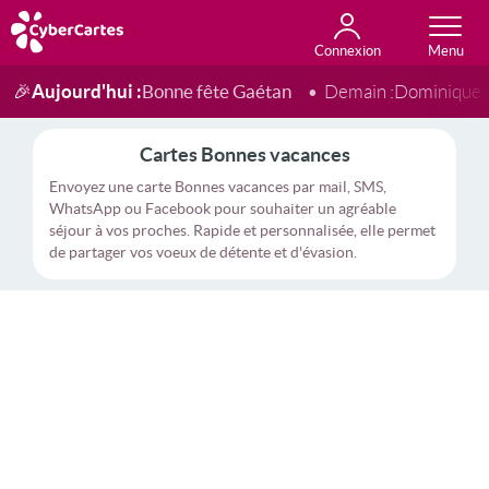
Connexion
Anniversaire
Fête du jour
Amour
Amitié
Merci
Toutes les cartes
Aujourd'hui :
Bonne fête Gaétan
🎉
Demain :
Dominique
Cartes Bonnes vacances
Envoyez une carte Bonnes vacances par mail, SMS,
WhatsApp ou Facebook pour souhaiter un agréable
séjour à vos proches. Rapide et personnalisée, elle permet
de partager vos voeux de détente et d'évasion.