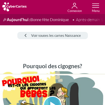
Connexion
Anniversaire
Fête du jour
Amour
Amitié
Merci
Toutes les cartes
Aujourd'hui :
Bonne fête Dominique
🎉
Après-demain :
L
Voir toutes les cartes Naissance
Pourquoi des cigognes?