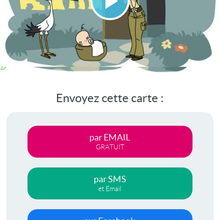
Lire
la
vidéo
Envoyez cette carte :
par EMAIL
GRATUIT
par SMS
et Email