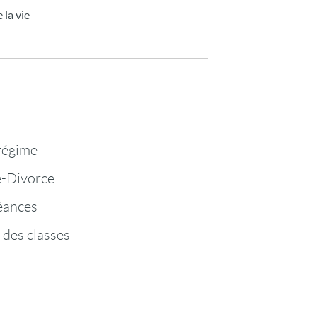
 la vie
 régime
-Divorce
éances
 des classes