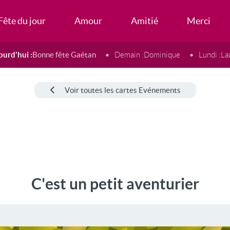
Fête du jour
Amour
Amitié
Merci
ourd'hui :
Bonne fête Gaétan
Demain :
Dominique
Lundi :
La
Voir toutes les cartes Evénements
C'est un petit aventurier