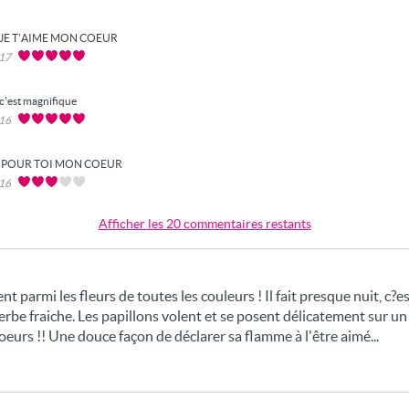
JE T'AIME MON COEUR
017
c'est magnifique
016
POUR TOI MON COEUR
016
Afficher les 20 commentaires restants
t parmi les fleurs de toutes les couleurs ! Il fait presque nuit, c?es
'herbe fraiche. Les papillons volent et se posent délicatement sur un
oeurs !! Une douce façon de déclarer sa flamme à l'être aimé...