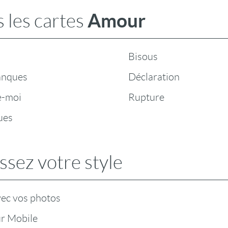
Amour
 les cartes
Bisous
anques
Déclaration
e-moi
Rupture
ues
ssez votre style
vec vos photos
r Mobile