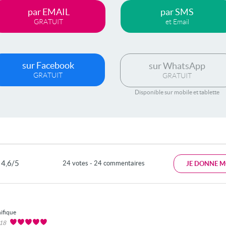
par EMAIL
par SMS
GRATUIT
et Email
sur Facebook
sur WhatsApp
GRATUIT
GRATUIT
Disponible sur mobile et tablette
4,6/5
24 votes - 24 commentaires
JE DONNE M
ifique
018