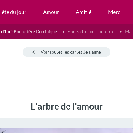
Fête du jour
Amour
Amitié
Merci
d'hui :
Bonne fête Dominique
Après-demain :
Laurence
Mard
Voir toutes les cartes Je t'aime
L'arbre de l'amour