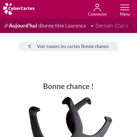
Connexion
Anniversaire
Fête du jour
Amour
Amitié
Merci
Toutes les cartes
Aujourd'hui :
Bonne fête Laurence
🎉
Demain :
Claire
Voir toutes les cartes Bonne chance
Bonne chance !