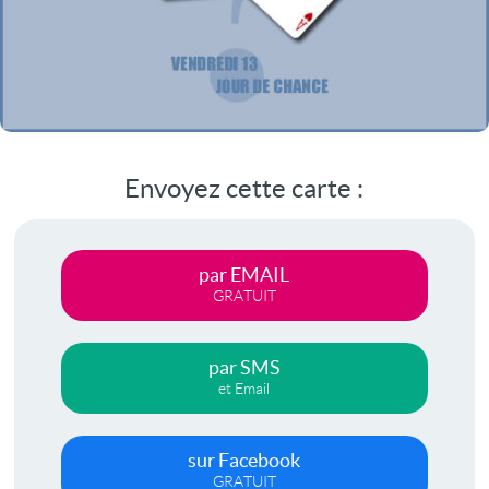
Envoyez cette carte :
par EMAIL
GRATUIT
par SMS
et Email
sur Facebook
GRATUIT