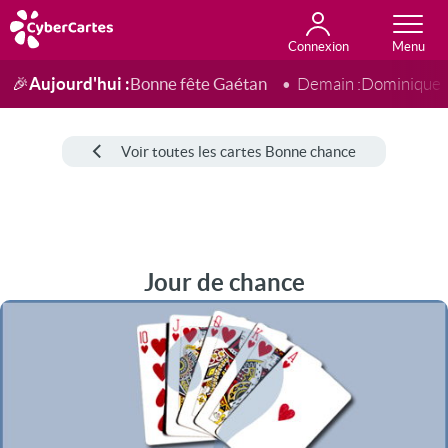
Connexion
Anniversaire
Fête du jour
Amour
Amitié
Merci
Toutes les cartes
Aujourd'hui :
Bonne fête Gaétan
🎉
Demain :
Dominique
Voir toutes les cartes Bonne chance
Jour de chance