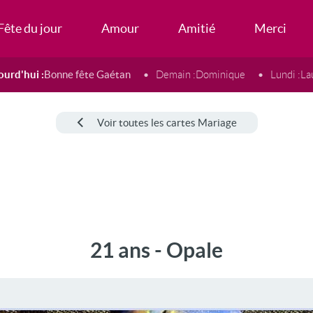
Fête du jour
Amour
Amitié
Merci
ourd'hui :
Bonne fête Gaétan
Demain :
Dominique
Lundi :
La
Voir toutes les cartes Mariage
21 ans - Opale