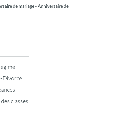
ersaire de mariage - Anniversaire de
 régime
-Divorce
éances
 des classes