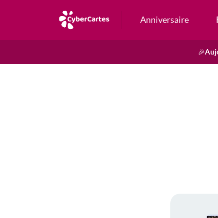
Anniversaire
Auj
🎉