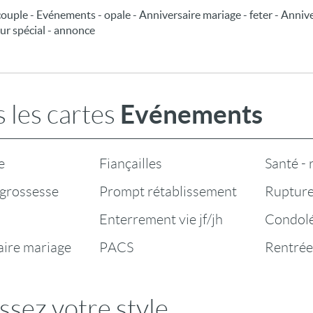
couple - Evénements - opale - Anniversaire mariage - feter - Anniv
ur spécial - annonce
Evénements
 les cartes
e
Fiançailles
Santé -
grossesse
Prompt rétablissement
Rupture
Enterrement vie jf/jh
Condol
aire mariage
PACS
Rentrée
ssez votre style