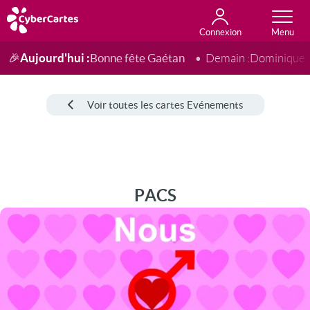
Connexion
Anniversaire
Fête du jour
Amour
Amitié
Merci
Toutes les cartes
Aujourd'hui :
Bonne fête Gaétan
🎉
Demain :
Dominique
Voir toutes les cartes Evénements
PACS