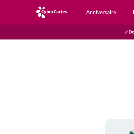
Anniversaire
De
🎉