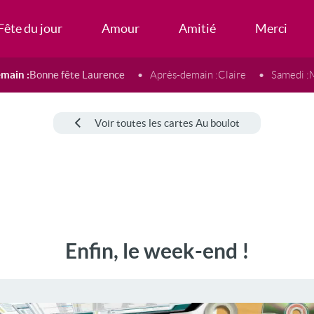
Fête du jour
Amour
Amitié
Merci
main :
Bonne fête Laurence
Après-demain :
Claire
Samedi :
Voir toutes les cartes Au boulot
Enfin, le week-end !