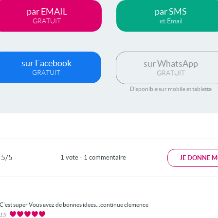
par EMAIL
par SMS
GRATUIT
et Email
sur Facebook
sur WhatsApp
GRATUIT
GRATUIT
Disponible sur mobile et tablette
5/5
1 vote - 1 commentaire
JE DONNE M
C'est super Vous avez de bonnes idees...continue clemence
015