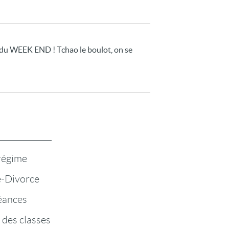
ond du WEEK END ! Tchao le boulot, on se
 régime
-Divorce
éances
 des classes