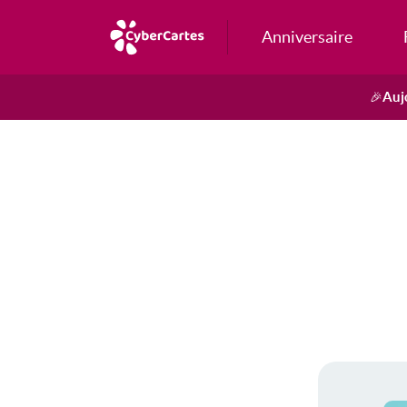
Anniversaire
Auj
🎉