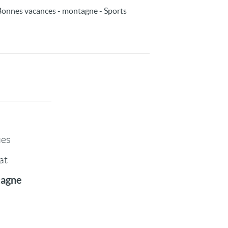
 - Bonnes vacances - montagne - Sports
ues
at
tagne