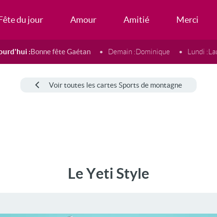
Fête du jour
Amour
Amitié
Merci
ourd'hui :
Bonne fête Gaétan
Demain :
Dominique
Lundi :
La
Voir toutes les cartes Sports de montagne
Le Yeti Style