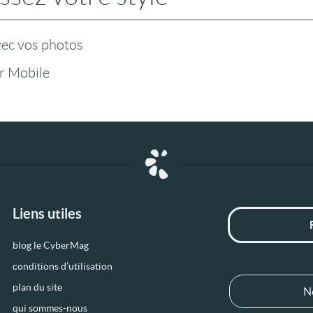
vec vos photos
r Mobile
Liens utiles
blog le CyberMag
conditions d’utilisation
plan du site
N
qui sommes-nous