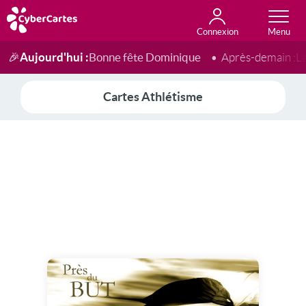
Connexion
Anniversaire
Fête du jour
Amour
Amitié
Merci
Toutes les cartes
Aujourd'hui :
Bonne fête Dominique
🎉
Après-demain :
L
Cartes Athlétisme