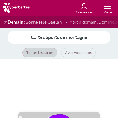
Connexion
Anniversaire
Fête du jour
Amour
Amitié
Merci
Toutes les cartes
Demain :
Bonne fête Gaétan
🎉
Après-demain :
Dominiqu
Cartes Sports de montagne
Toutes les cartes
Avec vos photos