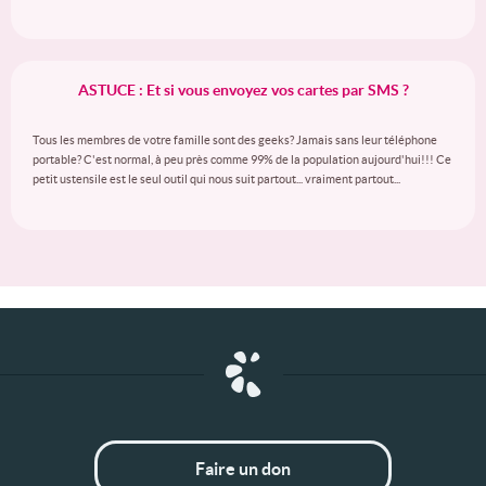
ASTUCE : Et si vous envoyez vos cartes par SMS ?
Tous les membres de votre famille sont des geeks? Jamais sans leur téléphone
portable? C'est normal, à peu près comme 99% de la population aujourd'hui!!! Ce
petit ustensile est le seul outil qui nous suit partout... vraiment partout...
Faire un don