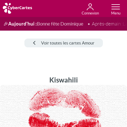
Connexion
Anniversaire
Fête du jour
Amour
Amitié
Merci
Toutes les cartes
Aujourd'hui :
Bonne fête Dominique
🎉
Après-demain :
L
Voir toutes les cartes Amour
Kiswahili