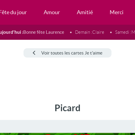
Fête du jour
Amour
Amitié
Merci
ujourd'hui :
Bonne fête Laurence
Demain :
Claire
Samedi :
M
Voir toutes les cartes Je t'aime
Picard