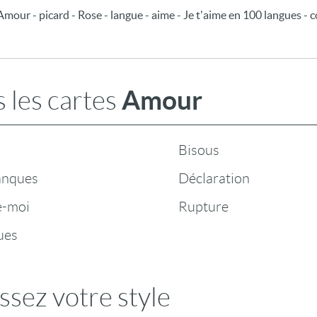
 Amour - picard - Rose - langue - aime - Je t'aime en 100 langues - 
Amour
 les cartes
Bisous
anques
Déclaration
e-moi
Rupture
ues
ssez votre style