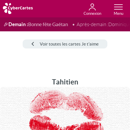
Connexion
Anniversaire
Fête du jour
Amour
Amitié
Merci
Toutes les cartes
Demain :
Bonne fête Gaétan
🎉
Après-demain :
Dominiqu
Voir toutes les cartes Je t'aime
Tahitien