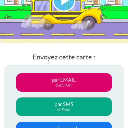
Lire
la
vidéo
Envoyez cette carte :
par EMAIL
GRATUIT
par SMS
et Email