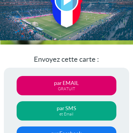
Lire
la
vidéo
Envoyez cette carte :
par EMAIL
GRATUIT
par SMS
et Email