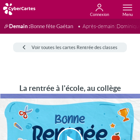
Connexion
Anniversaire
Fête du jour
Amour
Amitié
Merci
Toutes les cartes
Demain :
Bonne fête Gaétan
🎉
Après-demain :
Dominiqu
Voir toutes les cartes Rentrée des classes
La rentrée à l'école, au collège