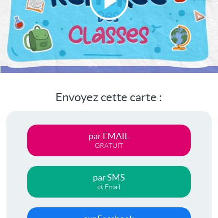
Lire
la
vidéo
Envoyez cette carte :
par EMAIL
GRATUIT
par SMS
et Email