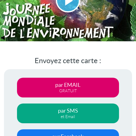
Lire
la
vidéo
Envoyez cette carte :
par EMAIL
GRATUIT
par SMS
et Email