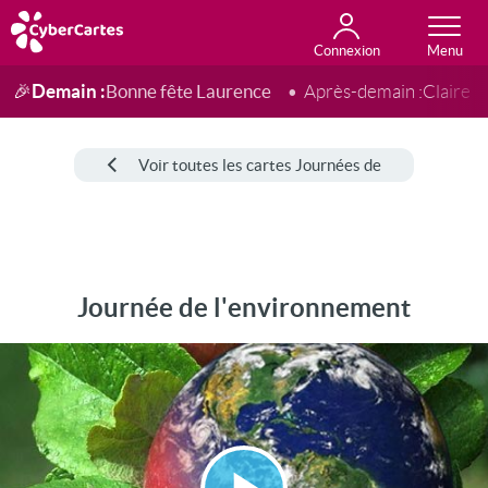
Connexion
Anniversaire
Fête du jour
Amour
Amitié
Merci
Toutes les cartes
Demain :
Bonne fête Laurence
🎉
Après-demain :
Claire
Voir toutes les cartes Journées de
Journée de l'environnement