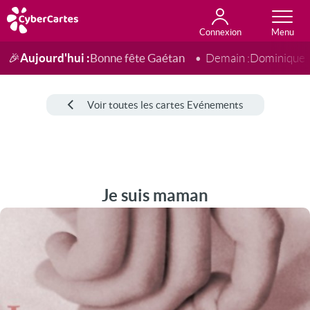
Connexion
Anniversaire
Fête du jour
Amour
Amitié
Merci
Toutes les cartes
Aujourd'hui :
Bonne fête Gaétan
🎉
Demain :
Dominique
Voir toutes les cartes Evénements
Je suis maman