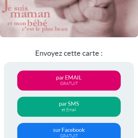
Envoyez cette carte :
par EMAIL
GRATUIT
par SMS
et Email
sur Facebook
GRATUIT