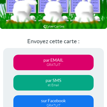
Envoyez cette carte :
par EMAIL
GRATUIT
par SMS
et Email
sur Facebook
GRATUIT