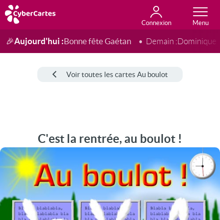
Connexion
Anniversaire
Fête du jour
Amour
Amitié
Merci
Toutes les cartes
Aujourd'hui :
Bonne fête Gaétan
🎉
Demain :
Dominique
Voir toutes les cartes Au boulot
C'est la rentrée, au boulot !