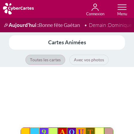
Connexion
Anniversaire
Fête du jour
Amour
Amitié
Merci
Toutes les cartes
Aujourd'hui :
Bonne fête Gaétan
🎉
Demain :
Dominique
Cartes Animées
Toutes les cartes
Avec vos photos