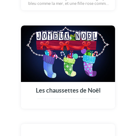
bleu comme la mer, et une fille rose comme
une fleur...Ces deux là s'aimaient depuis
toujours ! Mais c'est le soir de Noël, que,
pour la première fois, ils décidèrent de
s'avouer leur amour. Sous une pluie de
flocons étoilés, ces deux amoureux
s'embrassèrent. La magie de Noël fit le reste,
en dessinant dans le ciel un joli coeur rouge !
Joyeux Noël !
Les chaussettes de Noël