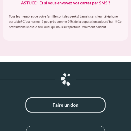
ASTUCE : Et si vous envoyez vos cartes par SMS ?
Tous les membres de votre famille sont des geeks? Jamais sans leur téléphone
portable? C'est normal, à peu près comme 99% de la population aujourd'hui!!! Ce
petit ustensile est le seul outil qui nous suit partout... vraiment partout...
Faire un don