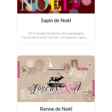
Sapin de Noël
Et si toutes les bulles de champagne
s'unissaient pour former un superbe sapin de
Noël scintillant ? Ce serait extraordinaire !
C'est le joli spectacle que nous propose cette
carte de Noël design et chic... Sur un fond de
musique douce, de jolies lettres s'illuminent
pour former un message plein de bonne
humeur : Joyeux Noël !
Renne de Noël