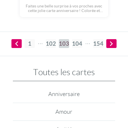
Faites une belle surprise à vos proches avec
cette jolie carte anniversaire ! Colorée et
pleine de pep's, cette superbe carte musicale
saura plaire aux petits enfants comme aux
grands... Suivez cette petite étoile filante qui
animera une à une les lettres « Joyeux
Anniversaire ! » et profitez du feu d'artifice
avec le bouquet final.
1
102
103
104
154
Toutes les cartes
Anniversaire
Amour