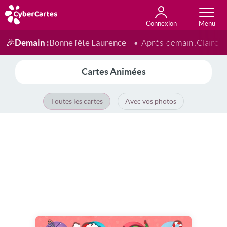
Connexion
Anniversaire
Fête du jour
Amour
Amitié
Merci
Toutes les cartes
Demain :
Bonne fête Laurence
🎉
Après-demain :
Claire
Cartes Animées
Toutes les cartes
Avec vos photos