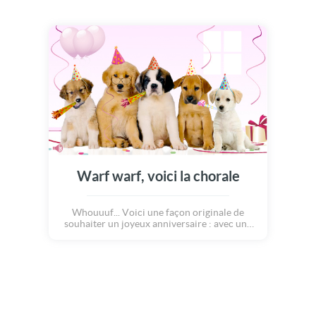
Warf warf, voici la chorale
Whouuuf... Voici une façon originale de
souhaiter un joyeux anniversaire : avec une
chorale de chiots! Tous en coeur, les petits
chiens chantent un refrain plein d'amour.
Pour l'occasion, ils se sont déguisés avec des
chapeaux pointus multicolores dans un joli
décor de fête avec des ballons, cadeaux et
cotillons : une carte mignonne qui plaira aux
enfants à coup sûr!