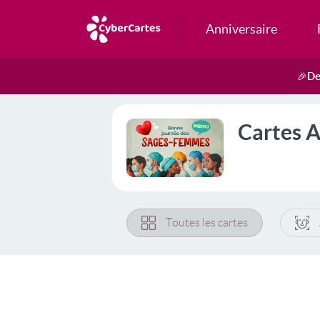
Anniversaire
De
🎉
Cartes 
Toutes les cartes