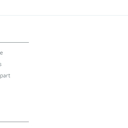
te
s
-part