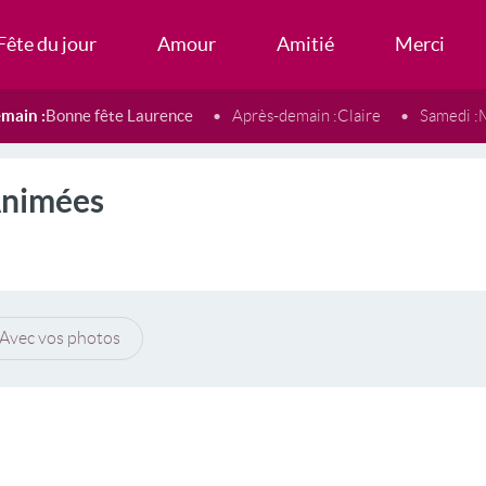
Fête du jour
Amour
Amitié
Merci
main :
Bonne fête Laurence
Après-demain :
Claire
Samedi :
Animées
Avec vos photos