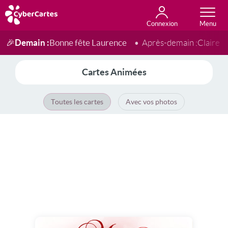
Connexion
Anniversaire
Fête du jour
Amour
Amitié
Merci
Toutes les cartes
Demain :
Bonne fête Laurence
🎉
Après-demain :
Claire
Cartes Animées
Toutes les cartes
Avec vos photos