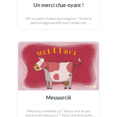
Un merci chat-oyant !
Oh un petit chaton tout mignon ! Voilà le
personnage parfait pour remercier
chaaaaaleureusement une personne qui vous
a fait plaisir !!! Alors, programmez dès
maintenant cette carte merci et laisser la
"chat attitude" faire son effet ;o)
Meuuurciii
Meuuuu comment ça ? Jeuuu ne t'ai pas
encore dit meuuurci ? Voici une très jolie