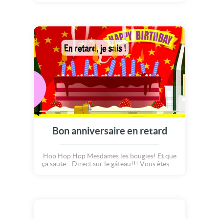
Bon anniversaire en retard
Hop Hop Hop Mesdames les bougies! Et que
ça saute... Direct sur le gâteau!!! Vous êtes en
retard! Parmi les cadeaux, le champagne, les
verres et les banderoles de fiesta, on y verra
peut être que du feu... Si certaines on déjà été
soufflées, il reste quelques bougies encore
allumées! Désolé pour le retard et happy
birthday!