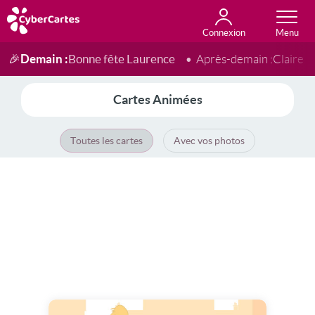
Connexion
Anniversaire
Fête du jour
Amour
Amitié
Merci
Toutes les cartes
Demain :
Bonne fête Laurence
🎉
Après-demain :
Claire
Cartes Animées
Toutes les cartes
Avec vos photos