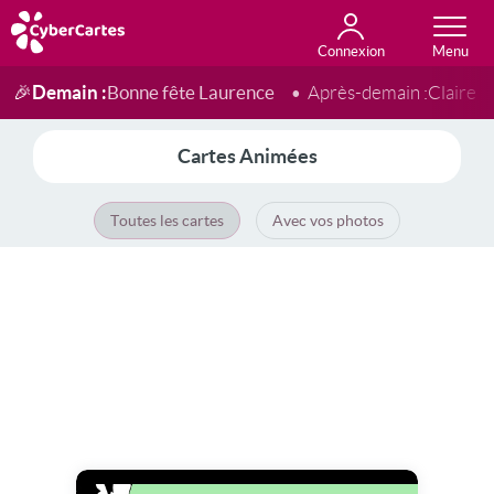
Connexion
Anniversaire
Fête du jour
Amour
Amitié
Merci
Toutes les cartes
Demain :
Bonne fête Laurence
🎉
Après-demain :
Claire
Cartes Animées
Toutes les cartes
Avec vos photos