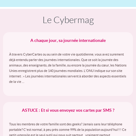
Le Cybermag
A chaque jour, sa journée internationale
À travers CyberCartes ou au sein de votre vie quotidienne, vous avez surement
déjà entendu parler des journées internationales. Que ce soit la journée des
animaux, des enseignants, de la famille, ou encore la journée du cœur, les Nations
Unies enregistrent plus de 140 journées mondiales. L’ONU indique sur son site
internet : « Les journées internationales servent à aborder des aspects essentiels
de la vie …
ASTUCE : Et si vous envoyez vos cartes par SMS ?
Tous les membres de votre famille sont des geeks? Jamais sans leur téléphone
portable? C'est normal, à peu près comme 99% de la population aujourd'hui!!! Ce
petit ustensile est le seul outil qui nous suit partout... vraiment partout...