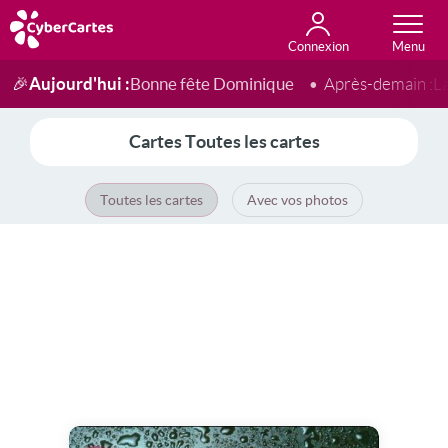
Connexion
Anniversaire
Fête du jour
Amour
Amitié
Merci
Toutes les cartes
Aujourd'hui :
Bonne fête Dominique
🎉
Après-demain :
L
Cartes Toutes les cartes
Toutes les cartes
Avec vos photos