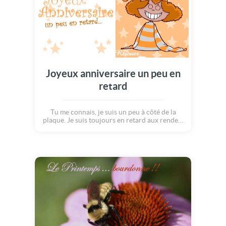
Joyeux anniversaire un peu en
retard
Tu me connais, je suis un peu à côté de la
plaque. Je suis toujours en retard aux rendez-
vous, j'ai du mal à sortir du lit, il manque
toujours des piles à ma montre! Alors,
j'espère que tu ne m'en veux pas si je suis un
peu en retard pour ton anniversaire... Je me
rattraperai, tu verras!