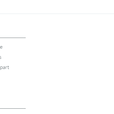
te
s
-part