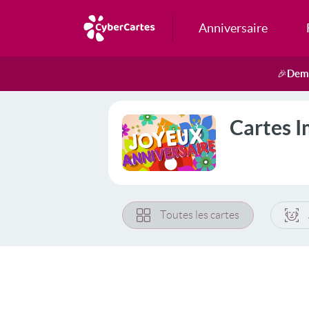
Anniversaire
Dema
🎉
Cartes 
Toutes les cartes