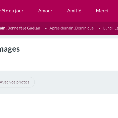
Fête du jour
Amour
Amitié
Merci
in :
Bonne fête Gaétan
Après-demain :
Dominique
Lundi :
L
Images
Avec vos photos