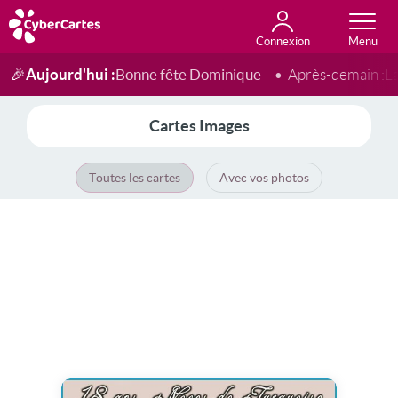
Connexion
Anniversaire
Fête du jour
Amour
Amitié
Merci
Toutes les cartes
Aujourd'hui :
Bonne fête Dominique
🎉
Après-demain :
L
Cartes Images
Toutes les cartes
Avec vos photos