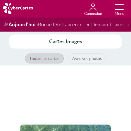
Connexion
Anniversaire
Fête du jour
Amour
Amitié
Merci
Toutes les cartes
Aujourd'hui :
Bonne fête Laurence
🎉
Demain :
Claire
Cartes Images
Toutes les cartes
Avec vos photos