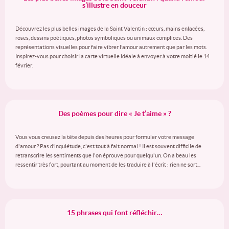
s’illustre en douceur
Découvrez les plus belles images de la Saint Valentin : cœurs, mains enlacées,
roses, dessins poétiques, photos symboliques ou animaux complices. Des
représentations visuelles pour faire vibrer l’amour autrement que par les mots.
Inspirez-vous pour choisir la carte virtuelle idéale à envoyer à votre moitié le 14
février.
Des poèmes pour dire « Je t’aime » ?
Vous vous creusez la tête depuis des heures pour formuler votre message
d'amour ? Pas d’inquiétude, c'est tout à fait normal ! Il est souvent difficile de
retranscrire les sentiments que l'on éprouve pour quelqu'un. On a beau les
ressentir très fort, pourtant au moment de les traduire à l'écrit : rien ne sort...
15 phrases qui font réfléchir…