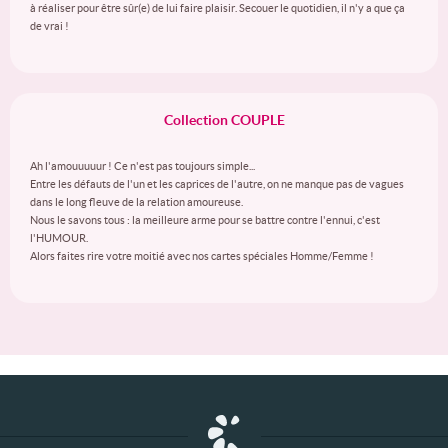
à réaliser pour être sûr(e) de lui faire plaisir. Secouer le quotidien, il n'y a que ça
de vrai !
Collection COUPLE
Ah l'amouuuuur ! Ce n'est pas toujours simple...
Entre les défauts de l'un et les caprices de l'autre, on ne manque pas de vagues
dans le long fleuve de la relation amoureuse.
Nous le savons tous : la meilleure arme pour se battre contre l'ennui, c'est
l'HUMOUR.
Alors faites rire votre moitié avec nos cartes spéciales Homme/Femme !