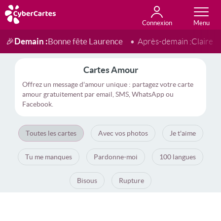
Connexion
Anniversaire
Fête du jour
Amour
Amitié
Merci
Toutes les cartes
Demain :
Bonne fête Laurence
🎉
Après-demain :
Claire
Cartes Amour
Offrez un message d'amour unique : partagez votre carte
amour gratuitement par email, SMS, WhatsApp ou
Facebook.
Toutes les cartes
Avec vos photos
Je t'aime
Tu me manques
Pardonne-moi
100 langues
Bisous
Rupture