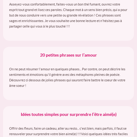
Asseyez-vous confortablement, faites-vous un bon thé fumant, ouvrez votre
esprit tout grand et lisez ces paroles. Chaque mot à un sens bien précis, qui a pour
but de nous conduire vers une petite ou grande révélation ! Ces phrases sont
sages et enrichissantes. Je vous souhaite une bonne lecture et n'hésitez pas à
partager celle qui vous à le plus touché !!!
20 petites phrases sur l’amour
On ne peut résumer l'amour en quelques phases... Par contre, on peut décrire les
sentiments et émotions qu'il génère avec des métaphores pleines de poésie.
Découvrez ci dessous de jolies phrases qui sauront faire battre le coeur de votre
âme soeur !
Idées toutes simples pour surprendre l’être aimé(e)
Offrir des fleurs, faire un cadeau, aller au resto... c'est bien, mais parfois, il faut se
renouveler pour surprendre votre bien aimé(e) !!!Voici quelques idées très faciles